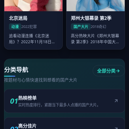
北京迷局
郑州大银幕录 第2季
动漫
2022
犯罪
国产大片
2018
奇幻
追看动漫连播《北京迷
高分热映大片《郑州大银幕
局》？2022年11月18日起
录 第2季》2018年中国大陆
好看的国产大片-在线免费
热映，王家卫执导，刘涛领
观看可…
衔…
分类导航
全部分类
按题材与心情快速找到想看的国产大片
热映榜单
01
实时热度排行，紧跟当下最多人点播的国产大片。
高分佳片