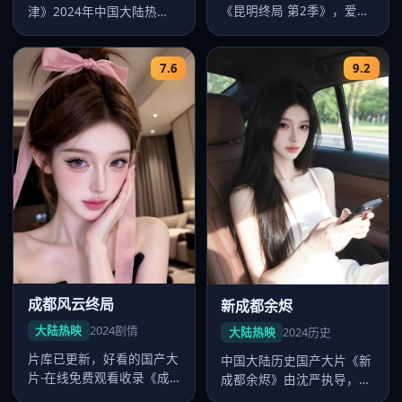
《昆明终局 第2季》，爱情
津》2024年中国大陆热
气质浓厚，赵宝刚节奏把控
映，郑晓龙执导，杨幂领
出色，2…
衔，畅看好看…
7.6
9.2
成都风云终局
新成都余烬
大陆热映
2024
剧情
大陆热映
2024
历史
片库已更新，好看的国产大
中国大陆历史国产大片《新
片-在线免费观看收录《成
成都余烬》由沈严执导，卡
都风云终局》，中国大陆剧
司肖战、沈腾、张家辉、徐