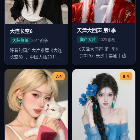
天津大回声 第1季
大连长空6
国产大片
2025
喜剧
大陆热映
2011
战争
《天津大回声 第1季》
好看的国产大片推荐《大连
（2025）长沙｜喜剧｜热
长空6》：中国大陆2011年
映大片。导演韩寒，主演沈
度战争佳作，导演沈严，李
腾、易烊…
沁领…
7.4
8.4