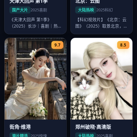
天津大回声 第1季
北京：云图
国产大片
2025
喜剧
大陆热映
2025
科幻
《天津大回声 第1季》
【科幻视效片】《北京：云
（2025）长沙｜喜剧｜热
图》（2025）取景北京，
映大片。导演韩寒，主演沈
导演陈思诚，主演张若昀、
腾、易烊…
迪丽热…
9.7
8.5
街角·维港
郑州破晓·高清版
港片精选
2025
惊悚
大陆热映
2025
喜剧