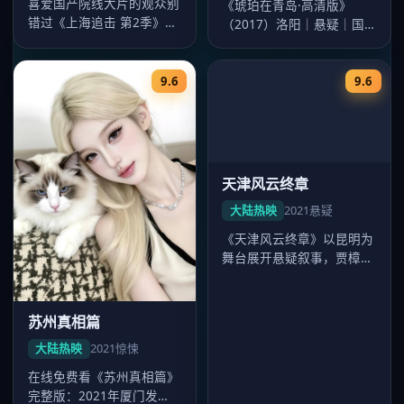
喜爱国产院线大片的观众别
《琥珀在青岛·高清版》
错过《上海追击 第2季》
（2017）洛阳｜悬疑｜国
——2020年发行，主演迪
产大片。导演杨阳，主演迪
丽热巴…
丽热巴、…
9.6
9.6
苏州真相篇
天津风云终章
大陆热映
2021
惊悚
大陆热映
2021
悬疑
在线免费看《苏州真相篇》
《天津风云终章》以昆明为
完整版：2021年厦门发
舞台展开悬疑叙事，贾樟柯