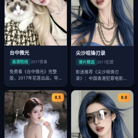
台中微光
尖沙咀锋刃录
高清院线
2017
青春
港片精选
2011
犯罪
免费看《台中微光》完整
影迷推荐《尖沙咀锋刃
版，2017年花莲出品，导
录》：中国香港犯罪电影，
演陈玉勋，卡司周渝民、舒
2011年九龙出品，2011年2
淇、桂纶…
月7…
8.5
8.0