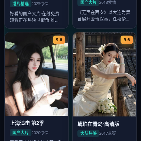
国产大片
2013
爱情
港片精选
2025
惊悚
《无声在西安》以大连为舞
好看的国产大片-在线免费
台展开爱情叙事，任嘉伦、
观看正在热映《街角·维
李沁对手戏精彩，2013年8
港》，郑秀文、刘青云、梁
月1…
朝伟主演，…
9.6
9.6
上海追击 第2季
琥珀在青岛·高清版
国产大片
2020
惊悚
大陆热映
2017
悬疑