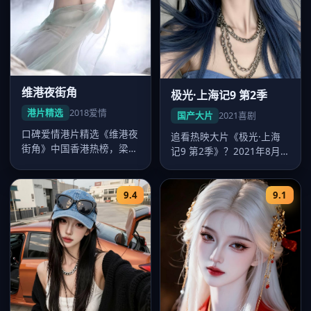
维港夜街角
极光·上海记9 第2季
港片精选
2018
爱情
国产大片
2021
喜剧
口碑爱情港片精选《维港夜
追看热映大片《极光·上海
街角》中国香港热榜，梁朝
记9 第2季》？2021年8月
伟多场戏令人印象深刻，吴
24日起好看的国产大片-在…
宇森调度…
9.4
9.1