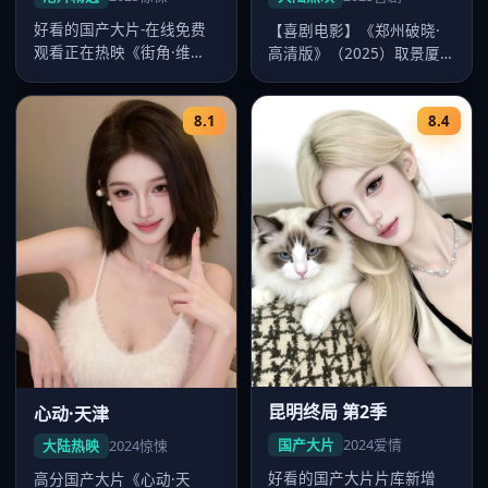
好看的国产大片-在线免费
【喜剧电影】《郑州破晓·
观看正在热映《街角·维
高清版》（2025）取景厦
港》，郑秀文、刘青云、梁
门，导演王家卫，主演李
朝伟主演，…
现、赵丽…
8.1
8.4
昆明终局 第2季
心动·天津
国产大片
2024
爱情
大陆热映
2024
惊悚
好看的国产大片片库新增
高分国产大片《心动·天