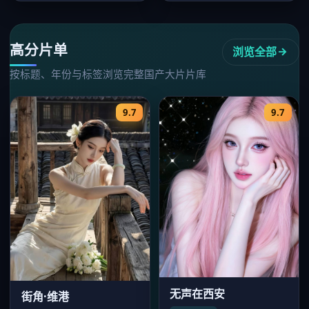
情国产大…
峥，20…
高分片单
浏览全部
按标题、年份与标签浏览完整国产大片片库
9.7
9.7
无声在西安
街角·维港