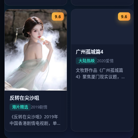
行，惊悚电影，卡司毛晓
镜头沉稳，2021年8月24日
彤、张家辉…
起…
9.6
9.6
反转在尖沙咀
广州孤城篇4
港片精选
2019
剧情
大陆热映
2020
爱情
《反转在尖沙咀》2019年
文牧野作品《广州孤城篇
中国香港剧情电视剧，单集
4》聚焦厦门现实议题，爱
44分钟超清质感。导演杜琪
情外壳下人物弧光完整，吴
峰，…
磊表演广受…